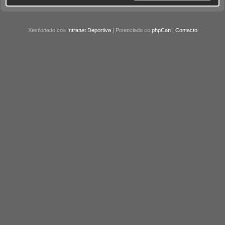
Xestionado coa
Intranet Deportiva
| Potenciado co
phpCan
|
Contacto