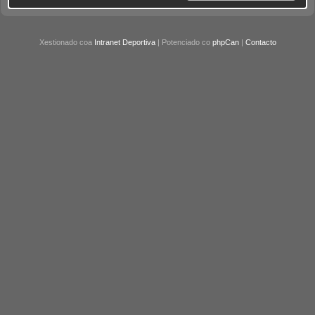
Xestionado coa
Intranet Deportiva
| Potenciado co
phpCan
|
Contacto