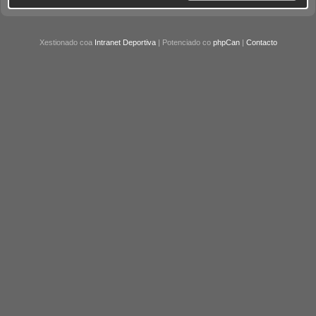
Xestionado coa
Intranet Deportiva
| Potenciado co
phpCan
|
Contacto