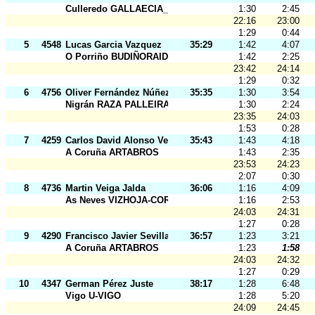
Culleredo GALLAECIA_RAID
1:30
2:45
22:16
23:00
1:29
0:44
5
4548
Lucas Garcia Vazquez
35:29
1:42
4:07
O Porriño BUDIÑORAID
1:42
2:25
23:42
24:14
1:29
0:32
6
4756
Oliver Fernández Núñez
35:35
1:30
3:54
Nigrán RAZA PALLEIRA
1:30
2:24
23:35
24:03
1:53
0:28
7
4259
Carlos David Alonso Velasco
35:43
1:43
4:18
A Coruña ARTABROS
1:43
2:35
23:53
24:23
2:07
0:30
8
4736
Martin Veiga Jalda
36:06
1:16
4:09
As Neves VIZHOJA-CORNELIOS
1:16
2:53
24:03
24:31
1:27
0:28
9
4290
Francisco Javier Sevilla Gómez
36:57
1:23
3:21
A Coruña ARTABROS
1:23
1:58
24:03
24:32
1:27
0:29
10
4347
German Pérez Juste
38:17
1:28
6:48
Vigo U-VIGO
1:28
5:20
24:09
24:45