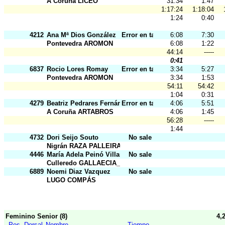
A Coruña LICEO
31:34
1:47
1:17:24
1:18:04
1:24
0:40
4212
Ana Mª Dios González
Error en tarj.
6:08
7:30
Pontevedra AROMON
6:08
1:22
44:14
-----
0:41
6837
Rocio Lores Romay
Error en tarj.
3:34
5:27
Pontevedra AROMON
3:34
1:53
54:11
54:42
1:04
0:31
4279
Beatriz Pedrares Fernández
Error en tarj.
4:06
5:51
A Coruña ARTABROS
4:06
1:45
56:28
-----
1:44
4732
Dori Seijo Souto
No sale
Nigrán RAZA PALLEIRA
4446
María Adela Peinó Villares
No sale
Culleredo GALLAECIA_RAID
6889
Noemi Diaz Vazquez
No sale
LUGO COMPÁS
Feminino Senior (8)
4,
Pos
Dorsal
Nombre
Tiempo