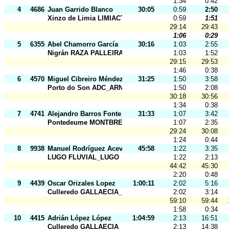
1:34
0:42
4
4686
Juan Garrido Blanco
30:05
0:59
2:50
Xinzo de Limia LIMIACTIVA
0:59
1:51
29:14
29:43
1:06
0:29
5
6355
Abel Chamorro García
30:16
1:03
2:55
Nigrán RAZA PALLEIRA
1:03
1:52
29:15
29:53
1:46
0:38
6
4570
Miguel Cibreiro Méndez
31:25
1:50
3:58
Porto do Son ADC_ARNELA
1:50
2:08
30:18
30:56
1:34
0:38
7
4741
Alejandro Barros Fonte
31:33
1:07
3:42
Pontedeume MONTBREAMO
1:07
2:35
29:24
30:08
1:24
0:44
8
9938
Manuel Rodríguez Acevedo
45:58
1:22
3:35
LUGO FLUVIAL_LUGO
1:22
2:13
44:42
45:30
2:20
0:48
9
4439
Oscar Orizales Lopez
1:00:11
2:02
5:16
Culleredo GALLAECIA_RAID
2:02
3:14
59:10
59:44
1:58
0:34
10
4415
Adrián López López
1:04:59
2:13
16:51
Culleredo GALLAECIA_RAID
2:13
14:38