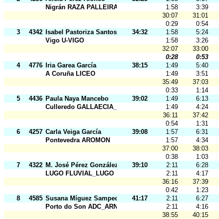
Nigrán RAZA PALLEIRA
1:58
3:39
30:07
31:01
0:29
0:54
3
4342
Isabel Pastoriza Santos
34:32
1:58
5:24
Vigo U-VIGO
1:58
3:26
32:07
33:00
0:28
0:53
4
4776
Iria Garea García
38:15
1:49
5:40
A Coruña LICEO
1:49
3:51
35:49
37:03
0:33
1:14
5
4436
Paula Naya Mancebo
39:02
1:49
6:13
Culleredo GALLAECIA_RAID
1:49
4:24
36:11
37:42
0:54
1:31
6
4257
Carla Veiga García
39:08
1:57
6:31
Pontevedra AROMON
1:57
4:34
37:00
38:03
0:38
1:03
7
4322
M. José Pérez González
39:10
2:11
6:28
LUGO FLUVIAL_LUGO
2:11
4:17
36:16
37:39
0:42
1:23
8
4585
Susana Míguez Sampedro
41:17
2:11
6:27
Porto do Son ADC_ARNELA
2:11
4:16
38:55
40:15