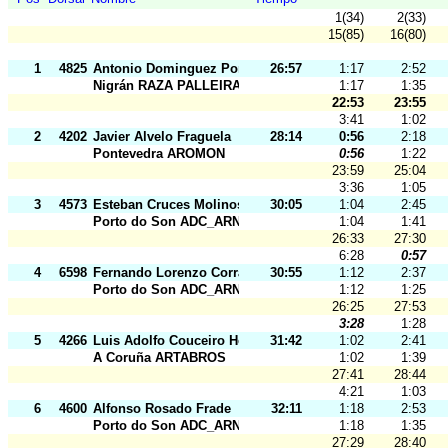
1(34)
2(33)
15(85)
16(80)
1
4825
Antonio Dominguez Portas
26:57
1:17
2:52
Nigrán RAZA PALLEIRA
1:17
1:35
22:53
23:55
3:41
1:02
2
4202
Javier Alvelo Fraguela
28:14
0:56
2:18
Pontevedra AROMON
0:56
1:22
23:59
25:04
3:36
1:05
3
4573
Esteban Cruces Molinos
30:05
1:04
2:45
Porto do Son ADC_ARNELA
1:04
1:41
26:33
27:30
6:28
0:57
4
6598
Fernando Lorenzo Corral
30:55
1:12
2:37
Porto do Son ADC_ARNELA
1:12
1:25
26:25
27:53
3:28
1:28
5
4266
Luis Adolfo Couceiro Herrero
31:42
1:02
2:41
A Coruña ARTABROS
1:02
1:39
27:41
28:44
4:21
1:03
6
4600
Alfonso Rosado Frade
32:11
1:18
2:53
Porto do Son ADC_ARNELA
1:18
1:35
27:29
28:40