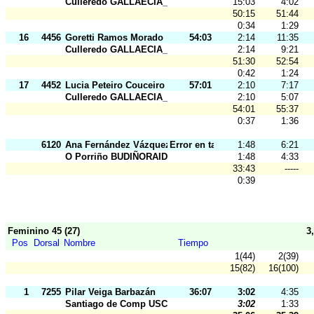
Culleredo GALLAECIA_RAID
15:03
4:02
50:15
51:44
0:34
1:29
16
4456
Goretti Ramos Morado
54:03
2:14
11:35
Culleredo GALLAECIA_RAID
2:14
9:21
51:30
52:54
0:42
1:24
17
4452
Lucia Peteiro Couceiro
57:01
2:10
7:17
Culleredo GALLAECIA_RAID
2:10
5:07
54:01
55:37
0:37
1:36
6120
Ana Fernández Vázquez
Error en tarj.
1:48
6:21
O Porriño BUDIÑORAID
1:48
4:33
33:43
-----
0:39
Feminino 45 (27)
3
Pos
Dorsal
Nombre
Tiempo
1(44)
2(39)
15(82)
16(100)
1
7255
Pilar Veiga Barbazán
36:07
3:02
4:35
Santiago de Comp USC
3:02
1:33