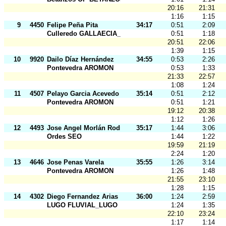
20:16
21:31
1:16
1:15
9
4450
Felipe Peña Pita
34:17
0:51
2:09
Culleredo GALLAECIA_RAID
0:51
1:18
20:51
22:06
1:39
1:15
10
9920
Dailo Díaz Hernández
34:55
0:53
2:26
Pontevedra AROMON
0:53
1:33
21:33
22:57
1:08
1:24
11
4507
Pelayo Garcia Acevedo
35:14
0:51
2:12
Pontevedra AROMON
0:51
1:21
19:12
20:38
1:12
1:26
12
4493
Jose Angel Morlán Rodriguez
35:17
1:44
3:06
Ordes SEO
1:44
1:22
19:59
21:19
2:24
1:20
13
4646
Jose Penas Varela
35:55
1:26
3:14
Pontevedra AROMON
1:26
1:48
21:55
23:10
1:28
1:15
14
4302
Diego Fernandez Arias
36:00
1:24
2:59
LUGO FLUVIAL_LUGO
1:24
1:35
22:10
23:24
1:17
1:14