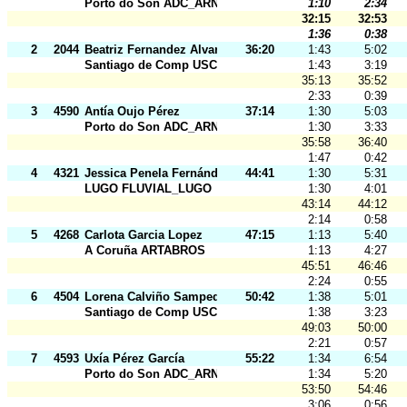
Porto do Son ADC_ARNELA
1:10
2:34
32:15
32:53
1:36
0:38
2
2044
Beatriz Fernandez Alvarez
36:20
1:43
5:02
Santiago de Comp USC
1:43
3:19
35:13
35:52
2:33
0:39
3
4590
Antía Oujo Pérez
37:14
1:30
5:03
Porto do Son ADC_ARNELA
1:30
3:33
35:58
36:40
1:47
0:42
4
4321
Jessica Penela Fernández
44:41
1:30
5:31
LUGO FLUVIAL_LUGO
1:30
4:01
43:14
44:12
2:14
0:58
5
4268
Carlota Garcia Lopez
47:15
1:13
5:40
A Coruña ARTABROS
1:13
4:27
45:51
46:46
2:24
0:55
6
4504
Lorena Calviño Sampedro
50:42
1:38
5:01
Santiago de Comp USC
1:38
3:23
49:03
50:00
2:21
0:57
7
4593
Uxía Pérez García
55:22
1:34
6:54
Porto do Son ADC_ARNELA
1:34
5:20
53:50
54:46
3:06
0:56