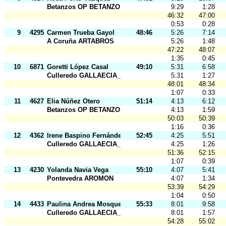
Betanzos OP BETANZOS
9:29
1:28
46:32
47:00
0:53
0:28
9
4295
Carmen Trueba Gayol
48:46
5:26
7:14
A Coruña ARTABROS
5:26
1:48
47:22
48:07
1:35
0:45
10
6871
Goretti López Casal
49:10
5:31
6:58
Culleredo GALLAECIA_RAID
5:31
1:27
48:01
48:34
1:07
0:33
11
4627
Elia Núñez Otero
51:14
4:13
6:12
Betanzos OP BETANZOS
4:13
1:59
50:03
50:39
1:16
0:36
12
4362
Irene Baspino Fernández
52:45
4:25
5:51
Culleredo GALLAECIA_RAID
4:25
1:26
51:36
52:15
1:07
0:39
13
4230
Yolanda Navia Vega
55:10
4:07
5:41
Pontevedra AROMON
4:07
1:34
53:39
54:29
1:04
0:50
14
4433
Paulina Andrea Mosquera Azar
55:33
8:01
9:58
Culleredo GALLAECIA_RAID
8:01
1:57
54:28
55:02