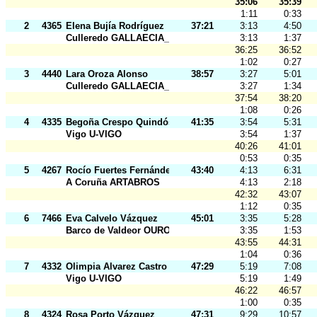
35:06
35:39
1:11
0:33
2
4365
Elena Bujía Rodríguez
37:21
3:13
4:50
Culleredo GALLAECIA_RAID
3:13
1:37
36:25
36:52
1:02
0:27
3
4440
Lara Oroza Alonso
38:57
3:27
5:01
Culleredo GALLAECIA_RAID
3:27
1:34
37:54
38:20
1:08
0:26
4
4335
Begoña Crespo Quindós
41:35
3:54
5:31
Vigo U-VIGO
3:54
1:37
40:26
41:01
0:53
0:35
5
4267
Rocío Fuertes Fernández
43:40
4:13
6:31
A Coruña ARTABROS
4:13
2:18
42:32
43:07
1:12
0:35
6
7466
Eva Calvelo Vázquez
45:01
3:35
5:28
Barco de Valdeor OURO
3:35
1:53
43:55
44:31
1:04
0:36
7
4332
Olimpia Alvarez Castro
47:29
5:19
7:08
Vigo U-VIGO
5:19
1:49
46:22
46:57
1:00
0:35
8
4324
Rosa Porto Vázquez
47:31
9:29
10:57