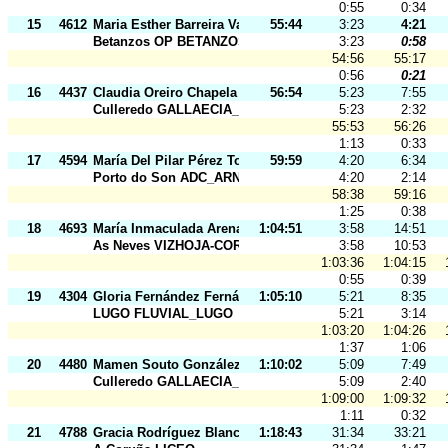
0:55
0:34
15
4612
Maria Esther Barreira Vazquez
55:44
3:23
4:21
Betanzos OP BETANZOS
3:23
0:58
54:56
55:17
0:56
0:21
16
4437
Claudia Oreiro Chapela
56:54
5:23
7:55
Culleredo GALLAECIA_RAID
5:23
2:32
55:53
56:26
1:13
0:33
17
4594
María Del Pilar Pérez Torres
59:59
4:20
6:34
Porto do Son ADC_ARNELA
4:20
2:14
58:38
59:16
1:25
0:38
18
4693
María Inmaculada Arenas Rincón
1:04:51
3:58
14:51
As Neves VIZHOJA-CORNELIOS
3:58
10:53
1:03:36
1:04:15
0:55
0:39
19
4304
Gloria Fernández Fernández
1:05:10
5:21
8:35
LUGO FLUVIAL_LUGO
5:21
3:14
1:03:20
1:04:26
1:37
1:06
20
4480
Mamen Souto González
1:10:02
5:09
7:49
Culleredo GALLAECIA_RAID
5:09
2:40
1:09:00
1:09:32
1:11
0:32
21
4788
Gracia Rodríguez Blanco
1:18:43
31:34
33:21