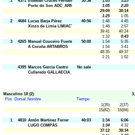
1
4571
Esteban Cruces Fernández
30:36
1:05
3:25
Porto do Son ADC_ARNELA
1:05
2:20
29:09
30:14
1:25
1:05
2
4684
Lucas Barja Pérez
40:56
1:48
4:45
Xinzo de Limia LIMIACTIVA
1:48
2:57
39:41
40:24
1:32
0:43
3
4265
Manuel Couceiro Fuertes
50:00
1:54
5:35
A Coruña ARTABROS
1:54
3:41
48:35
49:37
2:21
1:02
4395
Marcos Garcia Castro
No sale
Culleredo GALLAECIA_RAID
Masculino 18 (2)
3
Pos
Dorsal
Nombre
Tiempo
1(35)
2(37)
15(82)
16(84)
1
4810
Antón Martinez Ferrer
40:03
1:34
6:06
LUGO COMPÁS
1:34
4:32
37:12
38:34