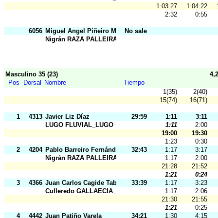
1:03:27
1:04:22
2:32
0:55
6056
Miguel Angel Piñeiro Malvido
No sale
Nigrán RAZA PALLEIRA
Masculino 35 (23)
4,
Pos
Dorsal
Nombre
Tiempo
1(35)
2(40)
15(74)
16(71)
1
4313
Javier Liz Díaz
29:59
1:11
3:11
LUGO FLUVIAL_LUGO
1:11
2:00
19:00
19:30
1:23
0:30
2
4204
Pablo Barreiro Fernández
32:43
1:17
3:17
Nigrán RAZA PALLEIRA
1:17
2:00
21:28
21:52
1:21
0:24
3
4366
Juan Carlos Cagide Taboada
33:39
1:17
3:23
Culleredo GALLAECIA_RAID
1:17
2:06
21:30
21:55
1:21
0:25
4
4442
Juan Patiño Varela
34:21
1:30
4:15