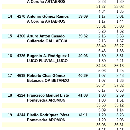
A Coruña ARTABROS
3:28
1:39
31:27
33:02
4:34
1:35
14
4270
Antonio Gómez Ramos
39:09
1:17
3:01
A Coruña ARTABROS
1:17
1:44
33:31
35:03
5:28
1:32
15
4360
Arturo Antón Casado
39:32
2:16
3:53
Culleredo GALLAECIA_RAID
2:16
1:37
33:49
35:27
5:43
1:38
16
4326
Eugenio A. Rodríguez Núñez
40:06
1:30
3:51
LUGO FLUVIAL_LUGO
1:30
2:21
34:48
36:13
5:03
1:25
17
4618
Roberto Chas Gómez
40:39
1:07
2:43
Betanzos OP BETANZOS
1:07
1:36
36:34
37:32
6:17
0:58
18
4224
Francisco Manuel Liste Rodriguez
41:09
1:08
2:59
Pontevedra AROMON
1:08
1:51
33:58
35:12
5:09
1:14
19
4244
Eladio Rodríguez Pérez
41:11
1:20
3:23
Pontevedra AROMON
1:20
2:03
35:08
36:31
5:25
1:23