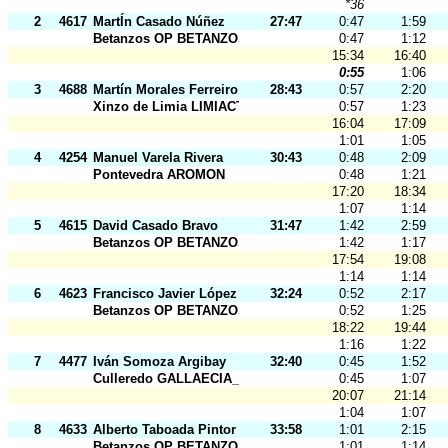
*36
2
4617
MartÍn Casado Núñez
27:47
0:47
1:59
Betanzos OP BETANZOS
0:47
1:12
15:34
16:40
0:55
1:06
3
4688
Martín Morales Ferreiro
28:43
0:57
2:20
Xinzo de Limia LIMIACTIVA
0:57
1:23
16:04
17:09
1:01
1:05
4
4254
Manuel Varela Rivera
30:43
0:48
2:09
Pontevedra AROMON
0:48
1:21
17:20
18:34
1:07
1:14
5
4615
David Casado Bravo
31:47
1:42
2:59
Betanzos OP BETANZOS
1:42
1:17
17:54
19:08
1:14
1:14
6
4623
Francisco Javier López Costoya
32:24
0:52
2:17
Betanzos OP BETANZOS
0:52
1:25
18:22
19:44
1:16
1:22
7
4477
Iván Somoza Argibay
32:40
0:45
1:52
Culleredo GALLAECIA_RAID
0:45
1:07
20:07
21:14
1:04
1:07
8
4633
Alberto Taboada Pintor
33:58
1:01
2:15
Betanzos OP BETANZOS
1:01
1:14