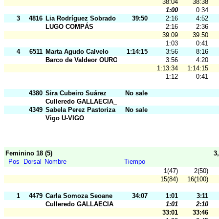
38:04
38:38
1:00
0:34
3
4816
Lia Rodríguez Sobrado
39:50
2:16
4:52
LUGO COMPÁS
2:16
2:36
39:09
39:50
1:03
0:41
4
6511
Marta Agudo Calvelo
1:14:15
3:56
8:16
Barco de Valdeor OURO
3:56
4:20
1:13:34
1:14:15
1:12
0:41
4380
Sira Cubeiro Suárez
No sale
Culleredo GALLAECIA_RAID
4349
Sabela Perez Pastoriza
No sale
Vigo U-VIGO
Feminino 18 (5)
3
Pos
Dorsal
Nombre
Tiempo
1(47)
2(50)
15(84)
16(100)
1
4479
Carla Somoza Seoane
34:07
1:01
3:11
Culleredo GALLAECIA_RAID
1:01
2:10
33:01
33:46