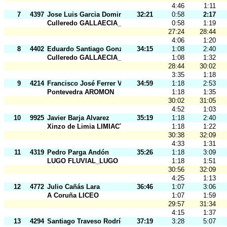
4:46
1:11
7
4397
Jose Luis Garcia Dominguez
32:21
0:58
2:17
Culleredo GALLAECIA_RAID
0:58
1:19
27:24
28:44
4:06
1:20
8
4402
Eduardo Santiago González Miramontes
34:15
1:08
2:40
Culleredo GALLAECIA_RAID
1:08
1:32
28:44
30:02
3:35
1:18
9
4214
Francisco José Ferrer Vidal
34:59
1:18
2:53
Pontevedra AROMON
1:18
1:35
30:02
31:05
4:52
1:03
10
9925
Javier Barja Alvarez
35:19
1:18
2:40
Xinzo de Limia LIMIACTIVA
1:18
1:22
30:38
32:09
4:33
1:31
11
4319
Pedro Parga Andón
35:26
1:18
3:09
LUGO FLUVIAL_LUGO
1:18
1:51
30:56
32:09
4:25
1:13
12
4772
Julio Cañás Lara
36:46
1:07
3:06
A Coruña LICEO
1:07
1:59
29:57
31:34
4:15
1:37
13
4294
Santiago Traveso Rodríguez
37:19
3:28
5:07