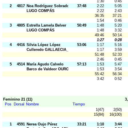
1:30
0:45
2
4817
Noa Rodríguez Sobrado
37:48
2:22
5:05
LUGO COMPÁS
2:22
2:43
36:35
37:21
1:54
0:46
3
4805
Estrella Lamela Belver
50:49
1:48
5:20
LUGO COMPÁS
1:48
3:32
49:46
50:14
1:27
0:28
4
4416
Silvia López López
53:06
1:17
5:16
Culleredo GALLAECIA_RAID
1:17
3:59
51:48
52:33
2:46
0:45
5
4514
María Agudo Calvelo
57:13
1:53
5:47
Barco de Valdeor OURO
1:53
3:54
55:42
56:34
3:42
0:52
Feminino 21 (11)
3
Pos
Dorsal
Nombre
Tiempo
1(47)
2(50)
15(84)
16(100)
1
4591
Nerea Oujo Pérez
33:21
1:10
3:44