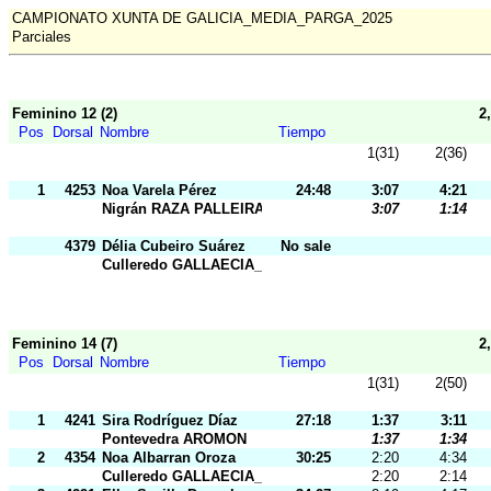
CAMPIONATO XUNTA DE GALICIA_MEDIA_PARGA_2025
Parciales
Feminino 12 (2)
2
Pos
Dorsal
Nombre
Tiempo
1(31)
2(36)
1
4253
Noa Varela Pérez
24:48
3:07
4:21
Nigrán RAZA PALLEIRA
3:07
1:14
4379
Délia Cubeiro Suárez
No sale
Culleredo GALLAECIA_RAID
Feminino 14 (7)
2
Pos
Dorsal
Nombre
Tiempo
1(31)
2(50)
1
4241
Sira Rodríguez Díaz
27:18
1:37
3:11
Pontevedra AROMON
1:37
1:34
2
4354
Noa Albarran Oroza
30:25
2:20
4:34
Culleredo GALLAECIA_RAID
2:20
2:14