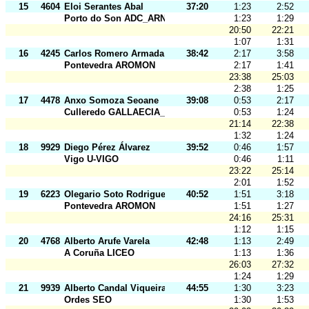
15
4604
Eloi Serantes Abal
37:20
1:23
2:52
Porto do Son ADC_ARNELA
1:23
1:29
20:50
22:21
1:07
1:31
16
4245
Carlos Romero Armada
38:42
2:17
3:58
Pontevedra AROMON
2:17
1:41
23:38
25:03
2:38
1:25
17
4478
Anxo Somoza Seoane
39:08
0:53
2:17
Culleredo GALLAECIA_RAID
0:53
1:24
21:14
22:38
1:32
1:24
18
9929
Diego Pérez Álvarez
39:52
0:46
1:57
Vigo U-VIGO
0:46
1:11
23:22
25:14
2:01
1:52
19
6223
Olegario Soto Rodriguez
40:52
1:51
3:18
Pontevedra AROMON
1:51
1:27
24:16
25:31
1:12
1:15
20
4768
Alberto Arufe Varela
42:48
1:13
2:49
A Coruña LICEO
1:13
1:36
26:03
27:32
1:24
1:29
21
9939
Alberto Candal Viqueira
44:55
1:30
3:23
Ordes SEO
1:30
1:53