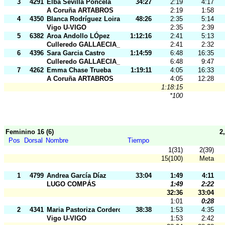
3
4291
Elba Sevilla Poncela
34:27
2:19
4:17
A Coruña ARTABROS
2:19
1:58
4
4350
Blanca Rodríguez Loira
48:26
2:35
5:14
Vigo U-VIGO
2:35
2:39
5
6382
Aroa Andollo LÓpez
1:12:16
2:41
5:13
Culleredo GALLAECIA_RAID
2:41
2:32
6
4396
Sara Garcia Castro
1:14:59
6:48
16:35
Culleredo GALLAECIA_RAID
6:48
9:47
7
4262
Emma Chase Trueba
1:19:11
4:05
16:33
A Coruña ARTABROS
4:05
12:28
1:18:15
*100
Feminino 16 (6)
2
Pos
Dorsal
Nombre
Tiempo
1(31)
2(39)
15(100)
Meta
1
4799
Andrea García Díaz
33:04
1:49
4:11
LUGO COMPÁS
1:49
2:22
32:36
33:04
1:01
0:28
2
4341
Maria Pastoriza Cordero
38:38
1:53
4:35
Vigo U-VIGO
1:53
2:42