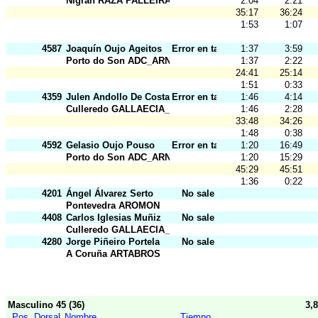
Nigrán RAZA PALLEIRA
2:04
2:21
35:17
36:24
1:53
1:07
4587
Joaquín Oujo Ageitos
Error en tarj.
1:37
3:59
Porto do Son ADC_ARNELA
1:37
2:22
24:41
25:14
1:51
0:33
4359
Julen Andollo De Costa
Error en tarj.
1:46
4:14
Culleredo GALLAECIA_RAID
1:46
2:28
33:48
34:26
1:48
0:38
4592
Gelasio Oujo Pouso
Error en tarj.
1:20
16:49
Porto do Son ADC_ARNELA
1:20
15:29
45:29
45:51
1:36
0:22
4201
Ángel Álvarez Serto
No sale
Pontevedra AROMON
4408
Carlos Iglesias Muñiz
No sale
Culleredo GALLAECIA_RAID
4280
Jorge Piñeiro Portela
No sale
A Coruña ARTABROS
Masculino 45 (36)
3,
Pos
Dorsal
Nombre
Tiempo