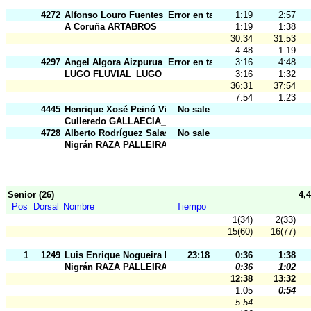
4272
Alfonso Louro Fuentes
Error en tarj.
1:19
2:57
A Coruña ARTABROS
1:19
1:38
30:34
31:53
4:48
1:19
4297
Angel Algora Aizpurua
Error en tarj.
3:16
4:48
LUGO FLUVIAL_LUGO
3:16
1:32
36:31
37:54
7:54
1:23
4445
Henrique Xosé Peinó Villares
No sale
Culleredo GALLAECIA_RAID
4728
Alberto Rodríguez Salas
No sale
Nigrán RAZA PALLEIRA
Senior (26)
4,
Pos
Dorsal
Nombre
Tiempo
1(34)
2(33)
15(60)
16(77)
1
1249
Luis Enrique Nogueira De La Muela
23:18
0:36
1:38
Nigrán RAZA PALLEIRA
0:36
1:02
12:38
13:32
1:05
0:54
5:54