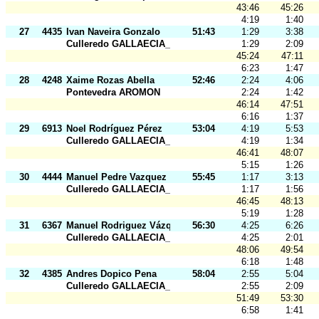
43:46
45:26
4:19
1:40
27
4435
Ivan Naveira Gonzalo
51:43
1:29
3:38
Culleredo GALLAECIA_RAID
1:29
2:09
45:24
47:11
6:23
1:47
28
4248
Xaime Rozas Abella
52:46
2:24
4:06
Pontevedra AROMON
2:24
1:42
46:14
47:51
6:16
1:37
29
6913
Noel Rodríguez Pérez
53:04
4:19
5:53
Culleredo GALLAECIA_RAID
4:19
1:34
46:41
48:07
5:15
1:26
30
4444
Manuel Pedre Vazquez
55:45
1:17
3:13
Culleredo GALLAECIA_RAID
1:17
1:56
46:45
48:13
5:19
1:28
31
6367
Manuel Rodriguez Vázquez
56:30
4:25
6:26
Culleredo GALLAECIA_RAID
4:25
2:01
48:06
49:54
6:18
1:48
32
4385
Andres Dopico Pena
58:04
2:55
5:04
Culleredo GALLAECIA_RAID
2:55
2:09
51:49
53:30
6:58
1:41