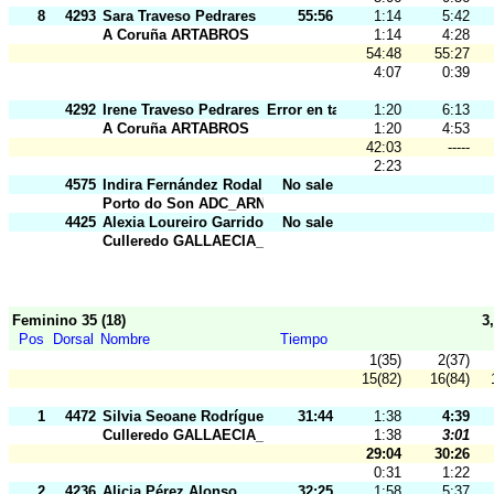
8
4293
Sara Traveso Pedrares
55:56
1:14
5:42
A Coruña ARTABROS
1:14
4:28
54:48
55:27
4:07
0:39
4292
Irene Traveso Pedrares
Error en tarj.
1:20
6:13
A Coruña ARTABROS
1:20
4:53
42:03
-----
2:23
4575
Indira Fernández Rodal
No sale
Porto do Son ADC_ARNELA
4425
Alexia Loureiro Garrido
No sale
Culleredo GALLAECIA_RAID
Feminino 35 (18)
3
Pos
Dorsal
Nombre
Tiempo
1(35)
2(37)
15(82)
16(84)
1
4472
Silvia Seoane Rodríguez
31:44
1:38
4:39
Culleredo GALLAECIA_RAID
1:38
3:01
29:04
30:26
0:31
1:22
2
4236
Alicia Pérez Alonso
32:25
1:58
5:37