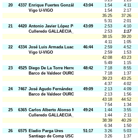
20
4337
Enrique Fuertes González
43:04
1:54
4:11
Vigo U-VIGO
1:54
2:17
35:25
37:26
5:31
2:01
21
4420
Antonio Javier López Peiteado
43:09
2:53
4:10
Culleredo GALLAECIA_RAID
2:53
1:17
38:15
39:20
4:11
1:05
22
4334
José Luis Armada Luaces
46:44
2:59
4:52
Vigo U-VIGO
2:59
1:53
42:08
43:23
5:49
1:15
23
4525
Diego De La Torre Herrera
48:42
7:18
8:55
Barco de Valdeor OURO
7:18
1:37
39:23
43:25
4:37
4:02
24
7467
José Agudo Fernández
49:09
2:13
4:09
Barco de Valdeor OURO
2:13
1:56
43:18
44:52
7:54
1:34
25
6365
Carlos Alberto Alonso Moreira
49:24
1:44
3:55
Culleredo GALLAECIA_RAID
1:44
2:11
38:39
40:29
6:34
1:50
26
6575
Eladio Parga Ures
51:17
3:26
5:03
Santiago de Comp USC
3:26
1:37