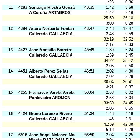
1:23
0:36
11
4283
Santiago Riestra González
40:35
1:42
3:58
A Coruña ARTABROS
1:42
2:16
25:50
26:18
3:00
0:28
12
4394
Arturo Norberto Fontán Pérez
43:47
2:48
12:47
Culleredo GALLAECIA_RAID
2:48
9:59
32:19
32:52
2:17
0:33
13
4427
Jose Mansilla Barreiro
45:49
1:39
5:24
Culleredo GALLAECIA_RAID
1:39
3:45
34:22
35:12
2:05
0:50
14
4451
Alberto Perez Seijas
46:51
2:02
4:30
Culleredo GALLAECIA_RAID
2:02
2:28
30:04
30:41
4:21
0:37
15
4255
Francisco Varela Varela
50:04
2:58
6:02
Pontevedra AROMON
2:58
3:04
33:50
34:45
2:06
0:55
16
4424
Bruno Lorenzo Rivero
54:34
1:48
4:19
Culleredo GALLAECIA_RAID
1:48
2:31
41:39
42:08
6:13
0:29
17
6916
Jose Angel Nolasco Maceiras
56:50
2:04
4:25