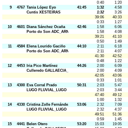
0:40
1:20
9
4767
Tania López Eyo
41:45
1:32
4:58
Cuntis XESTEIRAS
1:32
3:26
39:06
40:33
0:33
1:27
10
4601
Diana Sánchez Ocaña
42:46
1:58
6:06
Porto do Son ADC_ARNELA
1:58
4:08
39:21
41:10
0:50
1:49
11
4584
Elena Lourido Gaciño
44:10
2:11
6:18
Porto do Son ADC_ARNELA
2:11
4:07
41:30
42:52
0:48
1:22
12
4453
Iria Pico Martínez
44:26
2:00
6:09
Culleredo GALLAECIA_RAID
2:00
4:09
42:05
43:06
0:33
1:01
13
4300
Eva Corral Prado
50:31
2:03
5:47
LUGO FLUVIAL_LUGO
2:03
3:44
47:40
49:12
1:00
1:32
14
4330
Cristina Zolle Fernández
53:06
2:32
7:09
LUGO FLUVIAL_LUGO
2:32
4:37
49:51
51:36
0:59
1:45
15
4441
Belen Otero
53:20
15:03
19:05