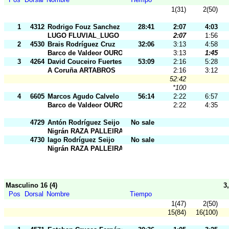
1(31)
2(50)
1
4312
Rodrigo Fouz Sanchez
28:41
2:07
4:03
LUGO FLUVIAL_LUGO
2:07
1:56
2
4530
Brais Rodríguez Cruz
32:06
3:13
4:58
Barco de Valdeor OURO
3:13
1:45
3
4264
David Couceiro Fuertes
53:09
2:16
5:28
A Coruña ARTABROS
2:16
3:12
52:42
*100
4
6605
Marcos Agudo Calvelo
56:14
2:22
6:57
Barco de Valdeor OURO
2:22
4:35
4729
Antón Rodríguez Seijo
No sale
Nigrán RAZA PALLEIRA
4730
Iago Rodríguez Seijo
No sale
Nigrán RAZA PALLEIRA
Masculino 16 (4)
3
Pos
Dorsal
Nombre
Tiempo
1(47)
2(50)
15(84)
16(100)