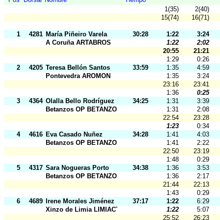
1(35)
2(40)
15(74)
16(71)
1
4281
María Piñeiro Varela
30:28
1:22
3:24
A Coruña ARTABROS
1:22
2:02
20:55
21:21
1:29
0:26
2
4205
Teresa Bellón Santos
33:59
1:35
4:59
Pontevedra AROMON
1:35
3:24
23:16
23:41
1:36
0:25
3
4364
Olalla Bello Rodríguez
34:25
1:31
3:39
Betanzos OP BETANZOS
1:31
2:08
22:54
23:28
1:23
0:34
4
4616
Eva Casado Nuñez
34:28
1:41
4:03
Betanzos OP BETANZOS
1:41
2:22
22:50
23:19
1:48
0:29
5
4317
Sara Nogueras Porto
34:38
1:36
3:53
Betanzos OP BETANZOS
1:36
2:17
21:44
22:13
1:43
0:29
6
4689
Irene Morales Jiménez
37:17
1:22
6:29
Xinzo de Limia LIMIACTIVA
1:22
5:07
25:52
26:23