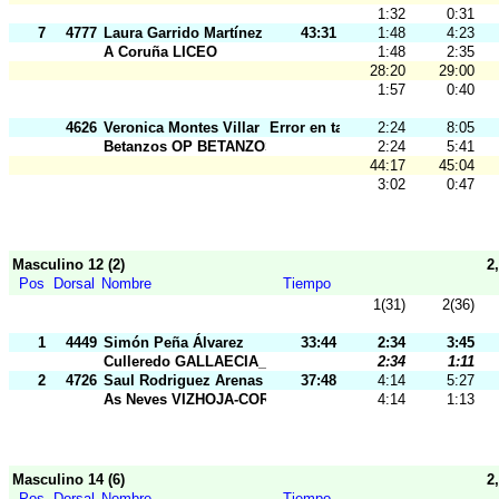
1:32
0:31
7
4777
Laura Garrido Martínez
43:31
1:48
4:23
A Coruña LICEO
1:48
2:35
28:20
29:00
1:57
0:40
4626
Veronica Montes Villar
Error en tarj.
2:24
8:05
Betanzos OP BETANZOS
2:24
5:41
44:17
45:04
3:02
0:47
Masculino 12 (2)
2
Pos
Dorsal
Nombre
Tiempo
1(31)
2(36)
1
4449
Simón Peña Álvarez
33:44
2:34
3:45
Culleredo GALLAECIA_RAID
2:34
1:11
2
4726
Saul Rodriguez Arenas
37:48
4:14
5:27
As Neves VIZHOJA-CORNELIOS
4:14
1:13
Masculino 14 (6)
2
Pos
Dorsal
Nombre
Tiempo