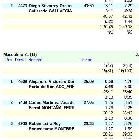
0:41
1:22
2
4473
Diego Silvarrey Oreiro
43:50
3:11
7:29
Culleredo GALLAECIA_RAID
3:11
4:18
40:57
42:41
0:31
1:44
1:10:48
1:20:38
*91
*95
Masculino 21 (11)
3
Pos
Dorsal
Nombre
Tiempo
1(47)
2(44)
15(81)
16(100)
1
4608
Alejandro Victorero Domínguez
26:09
0:58
4:28
Porto do Son ADC_ARNELA
0:58
3:30
25:11
25:46
1:13
0:35
2
7439
Carlos Martinez-Vara de Rey de
27:06
1:26
3:51
Ferrol MONTAÑA_FERROL
1:26
2:25
26:12
26:42
1:10
0:30
3
6930
Ruben Leira Rey
29:33
1:27
3:26
Pontedeume MONTBREAMO
1:27
1:59
28:21
29:03