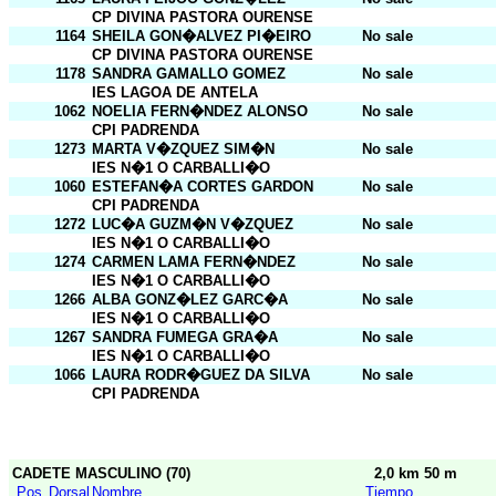
CP DIVINA PASTORA OURENSE
1164
SHEILA GON�ALVEZ PI�EIRO
No sale
CP DIVINA PASTORA OURENSE
1178
SANDRA GAMALLO GOMEZ
No sale
IES LAGOA DE ANTELA
1062
NOELIA FERN�NDEZ ALONSO
No sale
CPI PADRENDA
1273
MARTA V�ZQUEZ SIM�N
No sale
IES N�1 O CARBALLI�O
1060
ESTEFAN�A CORTES GARDON
No sale
CPI PADRENDA
1272
LUC�A GUZM�N V�ZQUEZ
No sale
IES N�1 O CARBALLI�O
1274
CARMEN LAMA FERN�NDEZ
No sale
IES N�1 O CARBALLI�O
1266
ALBA GONZ�LEZ GARC�A
No sale
IES N�1 O CARBALLI�O
1267
SANDRA FUMEGA GRA�A
No sale
IES N�1 O CARBALLI�O
1066
LAURA RODR�GUEZ DA SILVA
No sale
CPI PADRENDA
CADETE MASCULINO (70)
2,0 km 50 m
Pos
Dorsal
Nombre
Tiempo