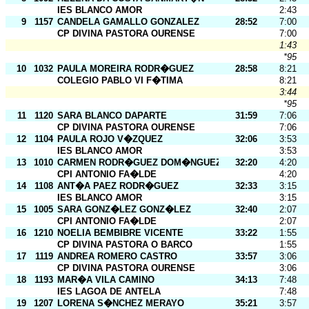
IES BLANCO AMOR
2:43
9
1157
CANDELA GAMALLO GONZALEZ
28:52
7:00
CP DIVINA PASTORA OURENSE
7:00
1:43
*95
10
1032
PAULA MOREIRA RODR�GUEZ
28:58
8:21
COLEGIO PABLO VI F�TIMA
8:21
3:44
*95
11
1120
SARA BLANCO DAPARTE
31:59
7:06
CP DIVINA PASTORA OURENSE
7:06
12
1104
PAULA ROJO V�ZQUEZ
32:06
3:53
IES BLANCO AMOR
3:53
13
1010
CARMEN RODR�GUEZ DOM�NGUEZ
32:20
4:20
CPI ANTONIO FA�LDE
4:20
14
1108
ANT�A PAEZ RODR�GUEZ
32:33
3:15
IES BLANCO AMOR
3:15
15
1005
SARA GONZ�LEZ GONZ�LEZ
32:40
2:07
CPI ANTONIO FA�LDE
2:07
16
1210
NOELIA BEMBIBRE VICENTE
33:22
1:55
CP DIVINA PASTORA O BARCO
1:55
17
1119
ANDREA ROMERO CASTRO
33:57
3:06
CP DIVINA PASTORA OURENSE
3:06
18
1193
MAR�A VILA CAMINO
34:13
7:48
IES LAGOA DE ANTELA
7:48
19
1207
LORENA S�NCHEZ MERAYO
35:21
3:57