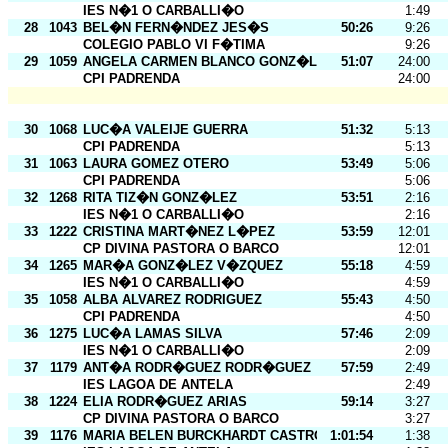
IES N�1 O CARBALLI�O
1:49
28
1043
BEL�N FERN�NDEZ JES�S
50:26
9:26
COLEGIO PABLO VI F�TIMA
9:26
29
1059
ANGELA CARMEN BLANCO GONZ�LEZ
51:07
24:00
CPI PADRENDA
24:00
30
1068
LUC�A VALEIJE GUERRA
51:32
5:13
CPI PADRENDA
5:13
31
1063
LAURA GOMEZ OTERO
53:49
5:06
CPI PADRENDA
5:06
32
1268
RITA TIZ�N GONZ�LEZ
53:51
2:16
IES N�1 O CARBALLI�O
2:16
33
1222
CRISTINA MART�NEZ L�PEZ
53:59
12:01
CP DIVINA PASTORA O BARCO
12:01
34
1265
MAR�A GONZ�LEZ V�ZQUEZ
55:18
4:59
IES N�1 O CARBALLI�O
4:59
35
1058
ALBA ALVAREZ RODRIGUEZ
55:43
4:50
CPI PADRENDA
4:50
36
1275
LUC�A LAMAS SILVA
57:46
2:09
IES N�1 O CARBALLI�O
2:09
37
1179
ANT�A RODR�GUEZ RODR�GUEZ
57:59
2:49
IES LAGOA DE ANTELA
2:49
38
1224
ELIA RODR�GUEZ ARIAS
59:14
3:27
CP DIVINA PASTORA O BARCO
3:27
39
1176
MARIA BELEN BURCKHARDT CASTRO
1:01:54
1:38