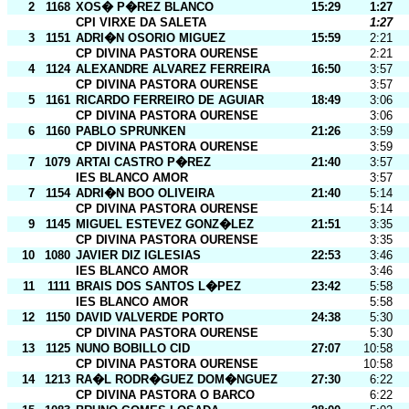
2
1168
XOS� P�REZ BLANCO
15:29
1:27
CPI VIRXE DA SALETA
1:27
3
1151
ADRI�N OSORIO MIGUEZ
15:59
2:21
CP DIVINA PASTORA OURENSE
2:21
4
1124
ALEXANDRE ALVAREZ FERREIRA
16:50
3:57
CP DIVINA PASTORA OURENSE
3:57
5
1161
RICARDO FERREIRO DE AGUIAR
18:49
3:06
CP DIVINA PASTORA OURENSE
3:06
6
1160
PABLO SPRUNKEN
21:26
3:59
CP DIVINA PASTORA OURENSE
3:59
7
1079
ARTAI CASTRO P�REZ
21:40
3:57
IES BLANCO AMOR
3:57
7
1154
ADRI�N BOO OLIVEIRA
21:40
5:14
CP DIVINA PASTORA OURENSE
5:14
9
1145
MIGUEL ESTEVEZ GONZ�LEZ
21:51
3:35
CP DIVINA PASTORA OURENSE
3:35
10
1080
JAVIER DIZ IGLESIAS
22:53
3:46
IES BLANCO AMOR
3:46
11
1111
BRAIS DOS SANTOS L�PEZ
23:42
5:58
IES BLANCO AMOR
5:58
12
1150
DAVID VALVERDE PORTO
24:38
5:30
CP DIVINA PASTORA OURENSE
5:30
13
1125
NUNO BOBILLO CID
27:07
10:58
CP DIVINA PASTORA OURENSE
10:58
14
1213
RA�L RODR�GUEZ DOM�NGUEZ
27:30
6:22
CP DIVINA PASTORA O BARCO
6:22