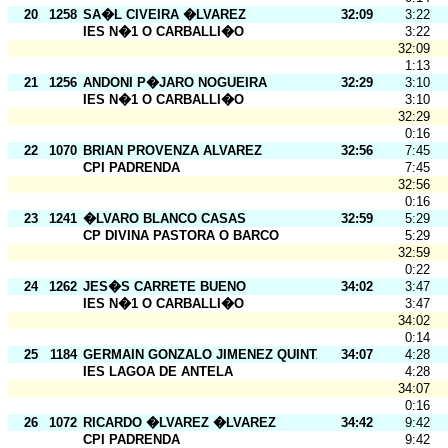
20
1258
SA�L CIVEIRA �LVAREZ
32:09
3:22
IES N�1 O CARBALLI�O
3:22
32:09
1:13
21
1256
ANDONI P�JARO NOGUEIRA
32:29
3:10
IES N�1 O CARBALLI�O
3:10
32:29
0:16
22
1070
BRIAN PROVENZA ALVAREZ
32:56
7:45
CPI PADRENDA
7:45
32:56
0:16
23
1241
�LVARO BLANCO CASAS
32:59
5:29
CP DIVINA PASTORA O BARCO
5:29
32:59
0:22
24
1262
JES�S CARRETE BUENO
34:02
3:47
IES N�1 O CARBALLI�O
3:47
34:02
0:14
25
1184
GERMAIN GONZALO JIMENEZ QUINTANA
34:07
4:28
IES LAGOA DE ANTELA
4:28
34:07
0:16
26
1072
RICARDO �LVAREZ �LVAREZ
34:42
9:42
CPI PADRENDA
9:42