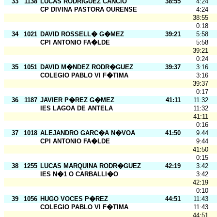
33
1138
LUCAS RODRIGUEZ CANCIO
38:55
4:24
CP DIVINA PASTORA OURENSE
4:24
38:55
0:18
34
1021
DAVID ROSSELL� G�MEZ
39:21
5:58
CPI ANTONIO FA�LDE
5:58
39:21
0:24
35
1051
DAVID M�NDEZ RODR�GUEZ
39:37
3:16
COLEGIO PABLO VI F�TIMA
3:16
39:37
0:17
36
1187
JAVIER P�REZ G�MEZ
41:11
11:32
IES LAGOA DE ANTELA
11:32
41:11
0:16
37
1018
ALEJANDRO GARC�A N�VOA
41:50
9:44
CPI ANTONIO FA�LDE
9:44
41:50
0:15
38
1255
LUCAS MARQUINA RODR�GUEZ
42:19
3:42
IES N�1 O CARBALLI�O
3:42
42:19
0:10
39
1056
HUGO VOCES P�REZ
44:51
11:43
COLEGIO PABLO VI F�TIMA
11:43
44:51