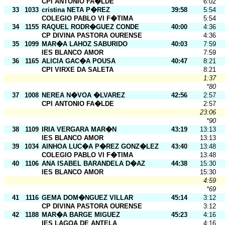
CPI ANTONIO FA�LDE
6:02
33
1033
cristina NETA P�REZ
39:58
5:54
COLEGIO PABLO VI F�TIMA
5:54
34
1155
RAQUEL RODR�GUEZ CONDE
40:00
4:36
CP DIVINA PASTORA OURENSE
4:36
35
1099
MAR�A LAHOZ SABURIDO
40:03
7:59
IES BLANCO AMOR
7:59
36
1165
ALICIA GAC�A POUSA
40:47
8:21
CPI VIRXE DA SALETA
8:21
1:37
*80
37
1008
NEREA N�VOA �LVAREZ
42:56
2:57
CPI ANTONIO FA�LDE
2:57
23:06
*90
38
1109
IRIA VERGARA MAR�N
43:19
13:13
IES BLANCO AMOR
13:13
39
1034
AINHOA LUC�A P�REZ GONZ�LEZ
43:40
13:48
COLEGIO PABLO VI F�TIMA
13:48
40
1106
ANA ISABEL BARANDELA D�AZ
44:38
15:30
IES BLANCO AMOR
15:30
4:59
*69
41
1116
GEMA DOM�NGUEZ VILLAR
45:14
3:12
CP DIVINA PASTORA OURENSE
3:12
42
1188
MAR�A BARGE MIGUEZ
45:23
4:16
IES LAGOA DE ANTELA
4:16