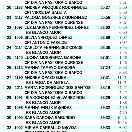
CP DIVINA PASTORA O BARCO
3:57
20
1167
ANDREA V�ZQUEZ RODR�GUEZ
35:27
3:59
CPI VIRXE DA SALETA
3:59
21
1117
PALOMA GONZ�LEZ GONZ�LEZ
35:56
2:37
CP DIVINA PASTORA OURENSE
2:37
22
1097
LUZ MAR�A FERN�NDEZ L�PEZ
36:00
6:59
IES BLANCO AMOR
6:59
23
1006
SILVIA V�ZQUEZ L�PEZ
36:09
7:02
CPI ANTONIO FA�LDE
7:02
24
1114
CARLOTA FERN�NDEZ CONDE
36:36
7:25
IES BLANCO AMOR
7:25
25
1140
LUC�A MUG�ERZA GARC�A
37:01
1:26
CP DIVINA PASTORA OURENSE
1:26
26
1212
MAR�A TAMAYO GARC�A
37:24
5:53
CP DIVINA PASTORA O BARCO
5:53
27
1190
ANDREA OPAZO OJEA
37:31
11:21
IES LAGOA DE ANTELA
11:21
28
1211
MARTA RODR�GUEZ DOS SANTOS
38:19
4:22
CP DIVINA PASTORA O BARCO
4:22
29
1091
IRIA GONZ�LEZ �LVAREZ-RON
38:29
1:56
IES BLANCO AMOR
1:56
30
1098
MAR�A F�LIX M�NDEZ
39:32
4:40
IES BLANCO AMOR
4:40
30
1090
SARA GARC�A SABURIDO
39:32
10:24
IES BLANCO AMOR
10:24
32
1002
MIRIAM CARBALLO N�VOA
39:33
6:02