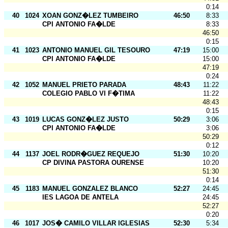
0:14
40
1024
XOAN GONZ�LEZ TUMBEIRO
46:50
8:33
CPI ANTONIO FA�LDE
8:33
46:50
0:15
41
1023
ANTONIO MANUEL GIL TESOURO
47:19
15:00
CPI ANTONIO FA�LDE
15:00
47:19
0:24
42
1052
MANUEL PRIETO PARADA
48:43
11:22
COLEGIO PABLO VI F�TIMA
11:22
48:43
0:15
43
1019
LUCAS GONZ�LEZ JUSTO
50:29
3:06
CPI ANTONIO FA�LDE
3:06
50:29
0:12
44
1137
JOEL RODR�GUEZ REQUEJO
51:30
10:20
CP DIVINA PASTORA OURENSE
10:20
51:30
0:14
45
1183
MANUEL GONZALEZ BLANCO
52:27
24:45
IES LAGOA DE ANTELA
24:45
52:27
0:20
46
1017
JOS� CAMILO VILLAR IGLESIAS
52:30
5:34