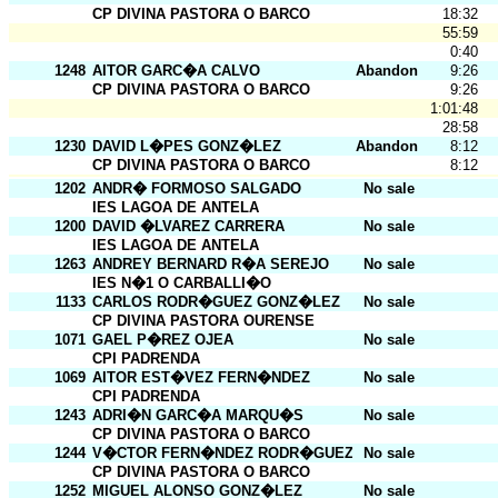
CP DIVINA PASTORA O BARCO
18:32
55:59
0:40
1248
AITOR GARC�A CALVO
Abandona
9:26
CP DIVINA PASTORA O BARCO
9:26
1:01:48
28:58
1230
DAVID L�PES GONZ�LEZ
Abandona
8:12
CP DIVINA PASTORA O BARCO
8:12
1202
ANDR� FORMOSO SALGADO
No sale
IES LAGOA DE ANTELA
1200
DAVID �LVAREZ CARRERA
No sale
IES LAGOA DE ANTELA
1263
ANDREY BERNARD R�A SEREJO
No sale
IES N�1 O CARBALLI�O
1133
CARLOS RODR�GUEZ GONZ�LEZ
No sale
CP DIVINA PASTORA OURENSE
1071
GAEL P�REZ OJEA
No sale
CPI PADRENDA
1069
AITOR EST�VEZ FERN�NDEZ
No sale
CPI PADRENDA
1243
ADRI�N GARC�A MARQU�S
No sale
CP DIVINA PASTORA O BARCO
1244
V�CTOR FERN�NDEZ RODR�GUEZ
No sale
CP DIVINA PASTORA O BARCO
1252
MIGUEL ALONSO GONZ�LEZ
No sale