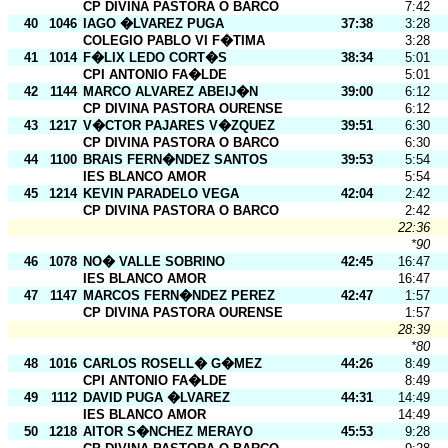
CP DIVINA PASTORA O BARCO
7:42
40
1046
IAGO �LVAREZ PUGA
37:38
3:28
COLEGIO PABLO VI F�TIMA
3:28
41
1014
F�LIX LEDO CORT�S
38:34
5:01
CPI ANTONIO FA�LDE
5:01
42
1144
MARCO ALVAREZ ABEIJ�N
39:00
6:12
CP DIVINA PASTORA OURENSE
6:12
43
1217
V�CTOR PAJARES V�ZQUEZ
39:51
6:30
CP DIVINA PASTORA O BARCO
6:30
44
1100
BRAIS FERN�NDEZ SANTOS
39:53
5:54
IES BLANCO AMOR
5:54
45
1214
KEVIN PARADELO VEGA
42:04
2:42
CP DIVINA PASTORA O BARCO
2:42
22:36
*90
46
1078
NO� VALLE SOBRINO
42:45
16:47
IES BLANCO AMOR
16:47
47
1147
MARCOS FERN�NDEZ PEREZ
42:47
1:57
CP DIVINA PASTORA OURENSE
1:57
28:39
*80
48
1016
CARLOS ROSELL� G�MEZ
44:26
8:49
CPI ANTONIO FA�LDE
8:49
49
1112
DAVID PUGA �LVAREZ
44:31
14:49
IES BLANCO AMOR
14:49
50
1218
AITOR S�NCHEZ MERAYO
45:53
9:28