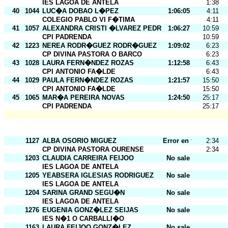
IES LAGOA DE ANTELA
1:38
40
1044
LUC�A DOBAO L�PEZ
1:06:05
4:11
COLEGIO PABLO VI F�TIMA
4:11
41
1057
ALEXANDRA CRISTI �LVAREZ PEDRO
1:06:27
10:59
CPI PADRENDA
10:59
42
1223
NEREA RODR�GUEZ RODR�GUEZ
1:09:02
6:23
CP DIVINA PASTORA O BARCO
6:23
43
1028
LAURA FERN�NDEZ ROZAS
1:12:58
6:43
CPI ANTONIO FA�LDE
6:43
44
1029
PAULA FERN�NDEZ ROZAS
1:21:57
15:50
CPI ANTONIO FA�LDE
15:50
45
1065
MAR�A PEREIRA NOVAS
1:24:50
25:17
CPI PADRENDA
25:17
1127
ALBA OSORIO MIGUEZ
Error en tarj.
2:34
CP DIVINA PASTORA OURENSE
2:34
1203
CLAUDIA CARREIRA FEIJOO
No sale
IES LAGOA DE ANTELA
1205
YEABSERA IGLESIAS RODRIGUEZ
No sale
IES LAGOA DE ANTELA
1204
SARINA GRAND SEGU�N
No sale
IES LAGOA DE ANTELA
1276
EUGENIA GONZ�LEZ SEIJAS
No sale
IES N�1 O CARBALLI�O
1163
LAURA FEIJOO GONZ�LEZ
No sale