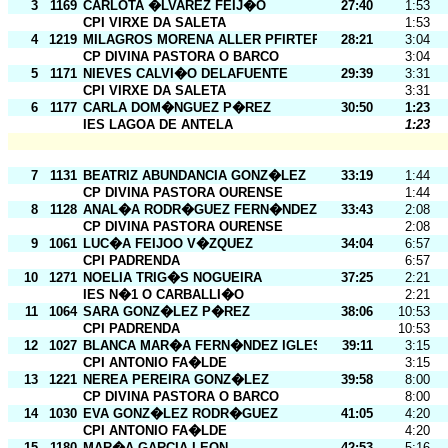
3
1169
CARLOTA �LVAREZ FEIJ�O
27:40
1:53
CPI VIRXE DA SALETA
1:53
4
1219
MILAGROS MORENA ALLER PFIRTER
28:21
3:04
CP DIVINA PASTORA O BARCO
3:04
5
1171
NIEVES CALVI�O DELAFUENTE
29:39
3:31
CPI VIRXE DA SALETA
3:31
6
1177
CARLA DOM�NGUEZ P�REZ
30:50
1:23
IES LAGOA DE ANTELA
1:23
7
1131
BEATRIZ ABUNDANCIA GONZ�LEZ
33:19
1:44
CP DIVINA PASTORA OURENSE
1:44
8
1128
ANAL�A RODR�GUEZ FERN�NDEZ
33:43
2:08
CP DIVINA PASTORA OURENSE
2:08
9
1061
LUC�A FEIJOO V�ZQUEZ
34:04
6:57
CPI PADRENDA
6:57
10
1271
NOELIA TRIG�S NOGUEIRA
37:25
2:21
IES N�1 O CARBALLI�O
2:21
11
1064
SARA GONZ�LEZ P�REZ
38:06
10:53
CPI PADRENDA
10:53
12
1027
BLANCA MAR�A FERN�NDEZ IGLESIAS
39:11
3:15
CPI ANTONIO FA�LDE
3:15
13
1221
NEREA PEREIRA GONZ�LEZ
39:58
8:00
CP DIVINA PASTORA O BARCO
8:00
14
1030
EVA GONZ�LEZ RODR�GUEZ
41:05
4:20
CPI ANTONIO FA�LDE
4:20
15
1180
MAR�A GARCIA LEON
42:53
5:16