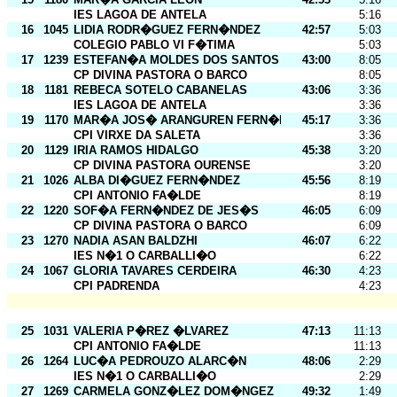
IES LAGOA DE ANTELA
5:16
16
1045
LIDIA RODR�GUEZ FERN�NDEZ
42:57
5:03
COLEGIO PABLO VI F�TIMA
5:03
17
1239
ESTEFAN�A MOLDES DOS SANTOS
43:00
8:05
CP DIVINA PASTORA O BARCO
8:05
18
1181
REBECA SOTELO CABANELAS
43:06
3:36
IES LAGOA DE ANTELA
3:36
19
1170
MAR�A JOS� ARANGUREN FERN�NDEZ
45:17
3:36
CPI VIRXE DA SALETA
3:36
20
1129
IRIA RAMOS HIDALGO
45:38
3:20
CP DIVINA PASTORA OURENSE
3:20
21
1026
ALBA DI�GUEZ FERN�NDEZ
45:56
8:19
CPI ANTONIO FA�LDE
8:19
22
1220
SOF�A FERN�NDEZ DE JES�S
46:05
6:09
CP DIVINA PASTORA O BARCO
6:09
23
1270
NADIA ASAN BALDZHI
46:07
6:22
IES N�1 O CARBALLI�O
6:22
24
1067
GLORIA TAVARES CERDEIRA
46:30
4:23
CPI PADRENDA
4:23
25
1031
VALERIA P�REZ �LVAREZ
47:13
11:13
CPI ANTONIO FA�LDE
11:13
26
1264
LUC�A PEDROUZO ALARC�N
48:06
2:29
IES N�1 O CARBALLI�O
2:29
27
1269
CARMELA GONZ�LEZ DOM�NGEZ
49:32
1:49