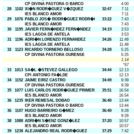
CP DIVINA PASTORA O BARCO
4:00
28
1102
XI�N RODR�GUEZ V�ZQUEZ
32:47
7:11
IES BLANCO AMOR
7:11
29
1076
PABLO JOS� RODR�GUEZ RODR�GUEZ
33:22
7:43
IES BLANCO AMOR
7:43
30
1195
JAVIER FERN�NDEZ FERN�NDEZ
34:19
3:53
IES LAGOA DE ANTELA
3:53
31
1196
ADRI�N LORENZO FERNANDEZ
34:26
11:48
IES LAGOA DE ANTELA
11:48
32
1123
RICARDO TORNERO BELLOSO
34:28
5:25
CP DIVINA PASTORA OURENSE
5:25
1:14
*57
33
1013
SA�L �STEVEZ GALLEGO
34:44
12:13
CPI ANTONIO FA�LDE
12:13
34
1152
JAIME EIRIZ CASTRO
34:49
9:39
CP DIVINA PASTORA OURENSE
9:39
35
1077
LUIS CARLOS RODR�GUEZ PRIMERA
35:51
16:54
IES BLANCO AMOR
16:54
36
1235
IKER REMESAL DOBAO
36:40
13:44
CP DIVINA PASTORA O BARCO
13:44
36
1107
HUGO BARREIRO G�MEZ
36:40
9:28
IES BLANCO AMOR
9:28
38
1088
ADRI�N S�ENZ GONZ�LEZ
37:20
10:57
IES BLANCO AMOR
10:57
39
1238
ALEJANDRO REAL RODR�GUEZ
37:29
7:42