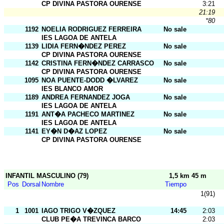
CP DIVINA PASTORA OURENSE
3:21
21:19
*80
1192
NOELIA RODRIGUEZ FERREIRA
No sale
IES LAGOA DE ANTELA
1139
LIDIA FERN�NDEZ PEREZ
No sale
CP DIVINA PASTORA OURENSE
1142
CRISTINA FERN�NDEZ CARRASCO
No sale
CP DIVINA PASTORA OURENSE
1095
NOA PUENTE-DODD �LVAREZ
No sale
IES BLANCO AMOR
1189
ANDREA FERNANDEZ JOGA
No sale
IES LAGOA DE ANTELA
1191
ANT�A PACHECO MARTINEZ
No sale
IES LAGOA DE ANTELA
1141
EY�N D�AZ LOPEZ
No sale
CP DIVINA PASTORA OURENSE
INFANTIL MASCULINO (79)
1,5 km 45 m
Pos
Dorsal
Nombre
Tiempo
1(91)
1
1001
IAGO TRIGO V�ZQUEZ
14:45
2:03
CLUB PE�A TREVINCA BARCO
2:03