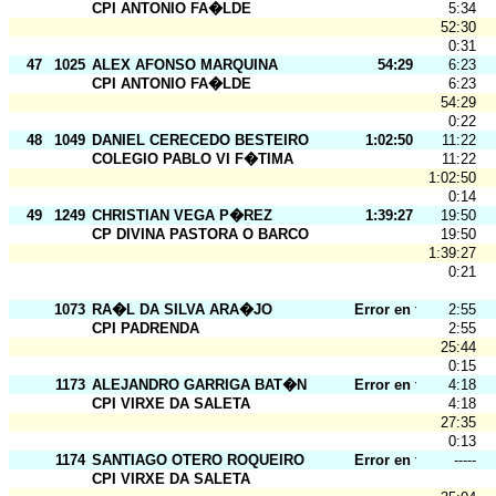
CPI ANTONIO FA�LDE
5:34
52:30
0:31
47
1025
ALEX AFONSO MARQUINA
54:29
6:23
CPI ANTONIO FA�LDE
6:23
54:29
0:22
48
1049
DANIEL CERECEDO BESTEIRO
1:02:50
11:22
COLEGIO PABLO VI F�TIMA
11:22
1:02:50
0:14
49
1249
CHRISTIAN VEGA P�REZ
1:39:27
19:50
CP DIVINA PASTORA O BARCO
19:50
1:39:27
0:21
1073
RA�L DA SILVA ARA�JO
Error en tarj.
2:55
CPI PADRENDA
2:55
25:44
0:15
1173
ALEJANDRO GARRIGA BAT�N
Error en tarj.
4:18
CPI VIRXE DA SALETA
4:18
27:35
0:13
1174
SANTIAGO OTERO ROQUEIRO
Error en tarj.
-----
CPI VIRXE DA SALETA