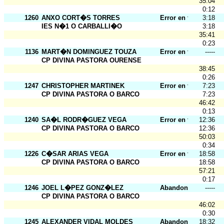
35:04
0:12
1260
ANXO CORT�S TORRES
Error en tarj.
3:18
IES N�1 O CARBALLI�O
3:18
35:41
0:23
1136
MART�N DOMINGUEZ TOUZA
Error en tarj.
-----
CP DIVINA PASTORA OURENSE
38:45
0:26
1247
CHRISTOPHER MARTINEK
Error en tarj.
7:23
CP DIVINA PASTORA O BARCO
7:23
46:42
0:13
1240
SA�L RODR�GUEZ VEGA
Error en tarj.
12:36
CP DIVINA PASTORA O BARCO
12:36
50:03
0:34
1226
C�SAR ARIAS VEGA
Error en tarj.
18:58
CP DIVINA PASTORA O BARCO
18:58
57:21
0:17
1246
JOEL L�PEZ GONZ�LEZ
Abandona
-----
CP DIVINA PASTORA O BARCO
46:02
0:30
1245
ALEXANDER VIDAL MOLDES
Abandona
18:32