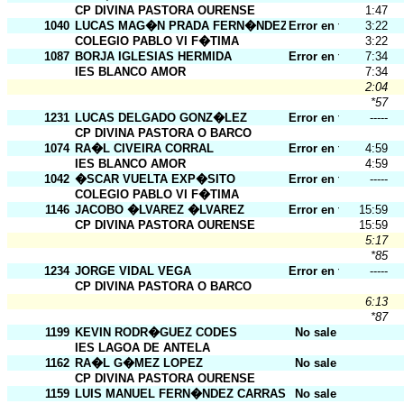
CP DIVINA PASTORA OURENSE
1:47
1040
LUCAS MAG�N PRADA FERN�NDEZ
Error en tarj.
3:22
COLEGIO PABLO VI F�TIMA
3:22
1087
BORJA IGLESIAS HERMIDA
Error en tarj.
7:34
IES BLANCO AMOR
7:34
2:04
*57
1231
LUCAS DELGADO GONZ�LEZ
Error en tarj.
-----
CP DIVINA PASTORA O BARCO
1074
RA�L CIVEIRA CORRAL
Error en tarj.
4:59
IES BLANCO AMOR
4:59
1042
�SCAR VUELTA EXP�SITO
Error en tarj.
-----
COLEGIO PABLO VI F�TIMA
1146
JACOBO �LVAREZ �LVAREZ
Error en tarj.
15:59
CP DIVINA PASTORA OURENSE
15:59
5:17
*85
1234
JORGE VIDAL VEGA
Error en tarj.
-----
CP DIVINA PASTORA O BARCO
6:13
*87
1199
KEVIN RODR�GUEZ CODES
No sale
IES LAGOA DE ANTELA
1162
RA�L G�MEZ LOPEZ
No sale
CP DIVINA PASTORA OURENSE
1159
LUIS MANUEL FERN�NDEZ CARRASCO
No sale