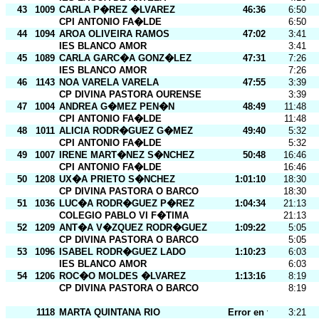
43
1009
CARLA P�REZ �LVAREZ
46:36
6:50
CPI ANTONIO FA�LDE
6:50
44
1094
AROA OLIVEIRA RAMOS
47:02
3:41
IES BLANCO AMOR
3:41
45
1089
CARLA GARC�A GONZ�LEZ
47:31
7:26
IES BLANCO AMOR
7:26
46
1143
NOA VARELA VARELA
47:55
3:39
CP DIVINA PASTORA OURENSE
3:39
47
1004
ANDREA G�MEZ PEN�N
48:49
11:48
CPI ANTONIO FA�LDE
11:48
48
1011
ALICIA RODR�GUEZ G�MEZ
49:40
5:32
CPI ANTONIO FA�LDE
5:32
49
1007
IRENE MART�NEZ S�NCHEZ
50:48
16:46
CPI ANTONIO FA�LDE
16:46
50
1208
UX�A PRIETO S�NCHEZ
1:01:10
18:30
CP DIVINA PASTORA O BARCO
18:30
51
1036
LUC�A RODR�GUEZ P�REZ
1:04:34
21:13
COLEGIO PABLO VI F�TIMA
21:13
52
1209
ANT�A V�ZQUEZ RODR�GUEZ
1:09:22
5:05
CP DIVINA PASTORA O BARCO
5:05
53
1096
ISABEL RODR�GUEZ LADO
1:10:23
6:03
IES BLANCO AMOR
6:03
54
1206
ROC�O MOLDES �LVAREZ
1:13:16
8:19
CP DIVINA PASTORA O BARCO
8:19
1118
MARTA QUINTANA RIO
Error en tarj.
3:21