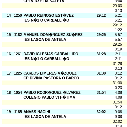
CPI VIRXE DA SALETA
3:04
29:03
0:13
14
1250
PABLO REINOSO EST�VEZ
29:12
5:21
IES N�1 O CARBALLI�O
5:21
29:12
1:22
15
1182
MANUEL DOM�NGUEZ SU�REZ
29:25
5:57
IES LAGOA DE ANTELA
5:57
29:25
0:19
16
1261
DAVID IGLESIAS CARBALLIDO
31:28
2:11
IES N�1 O CARBALLI�O
2:11
31:28
0:13
17
1225
CARLOS LIMERES V�ZQUEZ
31:30
3:12
CP DIVINA PASTORA O BARCO
3:12
31:30
0:23
18
1054
PABLO RODR�GUEZ �LVAREZ
31:54
4:08
COLEGIO PABLO VI F�TIMA
4:08
31:54
0:12
19
1185
ANASS NAGIHI
32:02
9:08
IES LAGOA DE ANTELA
9:08
32:02
0:14