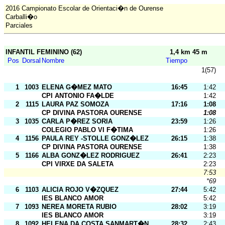
2016 Campionato Escolar de Orientaci�n de Ourense
Carballi�o
Parciales
INFANTIL FEMININO (62)
1,4 km 45 m
Pos
Dorsal
Nombre
Tiempo
1(57)
1
1003
ELENA G�MEZ MATO
16:45
1:42
CPI ANTONIO FA�LDE
1:42
2
1115
LAURA PAZ SOMOZA
17:16
1:08
CP DIVINA PASTORA OURENSE
1:08
3
1035
CARLA P�REZ SORIA
23:59
1:26
COLEGIO PABLO VI F�TIMA
1:26
4
1156
PAULA REY -STOLLE GONZ�LEZ
26:15
1:38
CP DIVINA PASTORA OURENSE
1:38
5
1166
ALBA GONZ�LEZ RODRIGUEZ
26:41
2:23
CPI VIRXE DA SALETA
2:23
7:53
*69
6
1103
ALICIA ROJO V�ZQUEZ
27:44
5:42
IES BLANCO AMOR
5:42
7
1093
NEREA MORETA RUBIO
28:02
3:19
IES BLANCO AMOR
3:19
8
1092
HELENA DA COSTA SANMART�N
28:32
2:43