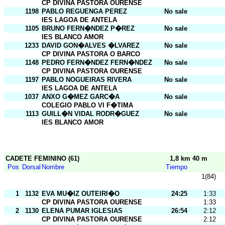
CP DIVINA PASTORA OURENSE
1198
PABLO REGUENGA PEREZ
No sale
IES LAGOA DE ANTELA
1105
BRUNO FERN�NDEZ P�REZ
No sale
IES BLANCO AMOR
1233
DAVID GON�ALVES �LVAREZ
No sale
CP DIVINA PASTORA O BARCO
1148
PEDRO FERN�NDEZ FERN�NDEZ
No sale
CP DIVINA PASTORA OURENSE
1197
PABLO NOGUEIRAS RIVERA
No sale
IES LAGOA DE ANTELA
1037
ANXO G�MEZ GARC�A
No sale
COLEGIO PABLO VI F�TIMA
1113
GUILL�N VIDAL RODR�GUEZ
No sale
IES BLANCO AMOR
CADETE FEMININO (61)
1,8 km 40 m
Pos
Dorsal
Nombre
Tiempo
1(84)
1
1132
EVA MU�IZ OUTEIRI�O
24:25
1:33
CP DIVINA PASTORA OURENSE
1:33
2
1130
ELENA PUMAR IGLESIAS
26:54
2:12
CP DIVINA PASTORA OURENSE
2:12