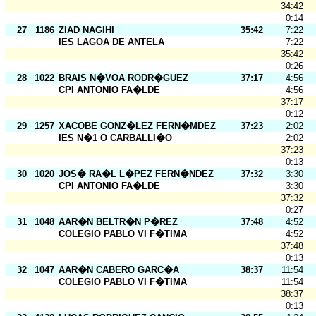
34:42
0:14
27
1186
ZIAD NAGIHI
35:42
7:22
IES LAGOA DE ANTELA
7:22
35:42
0:26
28
1022
BRAIS N�VOA RODR�GUEZ
37:17
4:56
CPI ANTONIO FA�LDE
4:56
37:17
0:12
29
1257
XACOBE GONZ�LEZ FERN�MDEZ
37:23
2:02
IES N�1 O CARBALLI�O
2:02
37:23
0:13
30
1020
JOS� RA�L L�PEZ FERN�NDEZ
37:32
3:30
CPI ANTONIO FA�LDE
3:30
37:32
0:27
31
1048
AAR�N BELTR�N P�REZ
37:48
4:52
COLEGIO PABLO VI F�TIMA
4:52
37:48
0:13
32
1047
AAR�N CABERO GARC�A
38:37
11:54
COLEGIO PABLO VI F�TIMA
11:54
38:37
0:13