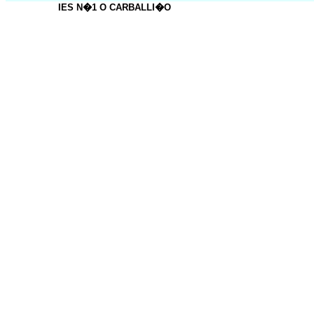
IES N�1 O CARBALLI�O