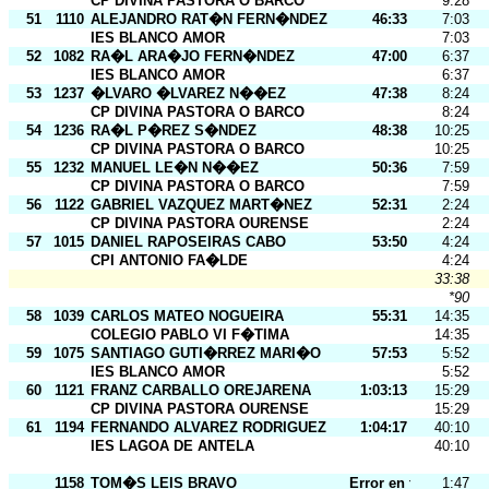
CP DIVINA PASTORA O BARCO
9:28
51
1110
ALEJANDRO RAT�N FERN�NDEZ
46:33
7:03
IES BLANCO AMOR
7:03
52
1082
RA�L ARA�JO FERN�NDEZ
47:00
6:37
IES BLANCO AMOR
6:37
53
1237
�LVARO �LVAREZ N��EZ
47:38
8:24
CP DIVINA PASTORA O BARCO
8:24
54
1236
RA�L P�REZ S�NDEZ
48:38
10:25
CP DIVINA PASTORA O BARCO
10:25
55
1232
MANUEL LE�N N��EZ
50:36
7:59
CP DIVINA PASTORA O BARCO
7:59
56
1122
GABRIEL VAZQUEZ MART�NEZ
52:31
2:24
CP DIVINA PASTORA OURENSE
2:24
57
1015
DANIEL RAPOSEIRAS CABO
53:50
4:24
CPI ANTONIO FA�LDE
4:24
33:38
*90
58
1039
CARLOS MATEO NOGUEIRA
55:31
14:35
COLEGIO PABLO VI F�TIMA
14:35
59
1075
SANTIAGO GUTI�RREZ MARI�O
57:53
5:52
IES BLANCO AMOR
5:52
60
1121
FRANZ CARBALLO OREJARENA
1:03:13
15:29
CP DIVINA PASTORA OURENSE
15:29
61
1194
FERNANDO ALVAREZ RODRIGUEZ
1:04:17
40:10
IES LAGOA DE ANTELA
40:10
1158
TOM�S LEIS BRAVO
Error en tarj.
1:47