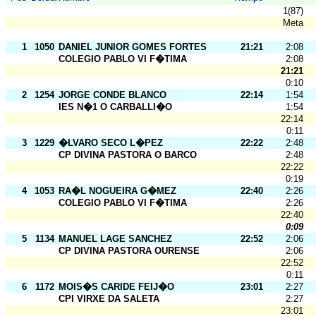
1(87)
Meta
1
1050
DANIEL JUNIOR GOMES FORTES
21:21
2:08
COLEGIO PABLO VI F�TIMA
2:08
21:21
0:10
2
1254
JORGE CONDE BLANCO
22:14
1:54
IES N�1 O CARBALLI�O
1:54
22:14
0:11
3
1229
�LVARO SECO L�PEZ
22:22
2:48
CP DIVINA PASTORA O BARCO
2:48
22:22
0:19
4
1053
RA�L NOGUEIRA G�MEZ
22:40
2:26
COLEGIO PABLO VI F�TIMA
2:26
22:40
0:09
5
1134
MANUEL LAGE SANCHEZ
22:52
2:06
CP DIVINA PASTORA OURENSE
2:06
22:52
0:11
6
1172
MOIS�S CARIDE FEIJ�O
23:01
2:27
CPI VIRXE DA SALETA
2:27
23:01