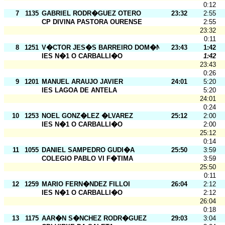
0:12
7
1135
GABRIEL RODR�GUEZ OTERO
23:32
2:55
CP DIVINA PASTORA OURENSE
2:55
23:32
0:11
8
1251
V�CTOR JES�S BARREIRO DOM�NGUEZ
23:43
1:42
IES N�1 O CARBALLI�O
1:42
23:43
0:26
9
1201
MANUEL ARAUJO JAVIER
24:01
5:20
IES LAGOA DE ANTELA
5:20
24:01
0:24
10
1253
NOEL GONZ�LEZ �LVAREZ
25:12
2:00
IES N�1 O CARBALLI�O
2:00
25:12
0:14
11
1055
DANIEL SAMPEDRO GUDI�A
25:50
3:59
COLEGIO PABLO VI F�TIMA
3:59
25:50
0:11
12
1259
MARIO FERN�NDEZ FILLOI
26:04
2:12
IES N�1 O CARBALLI�O
2:12
26:04
0:18
13
1175
AAR�N S�NCHEZ RODR�GUEZ
29:03
3:04